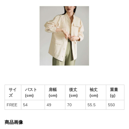
サイ
バスト
肩幅
後丈
袖丈
重量
ズ
(cm)
(cm)
(cm)
(cm)
(g)
FREE
54
49
70
55.5
550
商品画像