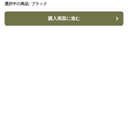
選択中の商品: ブラック
選択中の商品: ブラック
購入画面に進む
購入画面に進む
TacticalStyle
について
利用規約
プライバシー