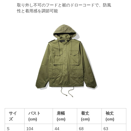
取り外し不可のフードと裾のドローコードで、防風
性と着用感を調節可能
サイ
バスト
肩幅
着丈
袖丈
ズ
(cm)
(cm)
(cm)
(cm)
S
104
44
68
63