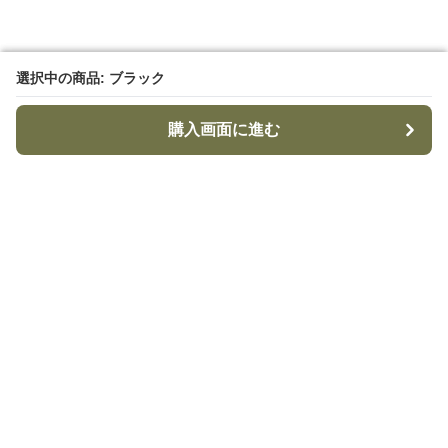
選択中の商品: ブラック
選択中の商品: ブラック
購入画面に進む
購入画面に進む
TacticalStyle
について