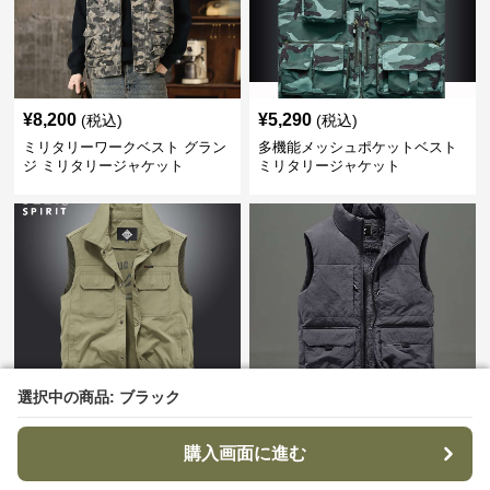
¥
8,200
¥
5,290
(税込)
(税込)
ミリタリーワークベスト グラン
多機能メッシュポケットベスト
ジ ミリタリージャケット
ミリタリージャケット
選択中の商品: ブラック
選択中の商品: ブラック
¥
8,590
¥
6,090
(税込)
(税込)
アウトドア仕様 多機能ユーティ
機能性抜群 アウトドア ベスト
購入画面に進む
購入画面に進む
リティベスト ミリタリージャケ
ミリタリージャケット
ット