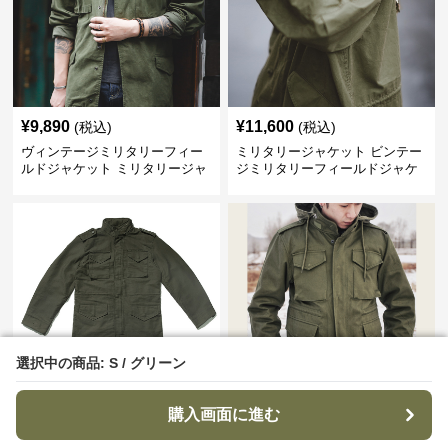
¥
9,890
¥
11,600
(税込)
(税込)
ヴィンテージミリタリーフィー
ミリタリージャケット ビンテー
ルドジャケット ミリタリージャ
ジミリタリーフィールドジャケ
ケット
ット
選択中の商品: S / グリーン
選択中の商品: S / グリーン
¥
9,490
¥
17,080
(税込)
(税込)
購入画面に進む
購入画面に進む
ヴィンテージ風 ミリタリーフィ
四つポケット仕様フード付き防
ールドジャケット
寒ミリタリージャケット