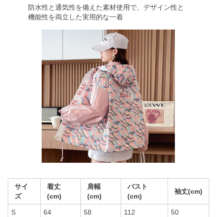
防水性と通気性を備えた素材使用で、デザイン性と
機能性を両立した実用的な一着
サイ
着丈
肩幅
バスト
袖丈(cm)
ズ
(cm)
(cm)
(cm)
S
64
58
112
50