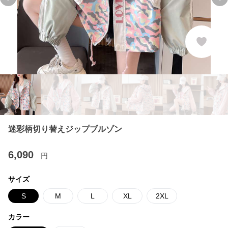
Previous slide
Ne
迷彩柄切り替えジップブルゾン
6,090
円
サイズ
S
M
L
XL
2XL
カラー