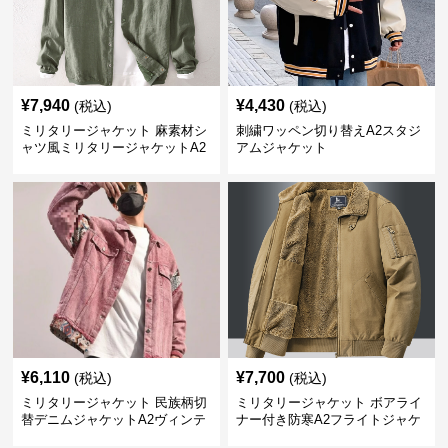
¥
7,940
¥
4,430
(税込)
(税込)
ミリタリージャケット 麻素材シ
刺繍ワッペン切り替えA2スタジ
ャツ風ミリタリージャケットA2
アムジャケット
長袖アウター
¥
6,110
¥
7,700
(税込)
(税込)
ミリタリージャケット 民族柄切
ミリタリージャケット ボアライ
替デニムジャケットA2ヴィンテ
ナー付き防寒A2フライトジャケ
ージ加工
ット