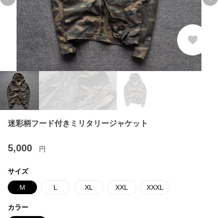
Previous slide
Ne
迷彩柄フード付きミリタリージャケット
5,000
円
サイズ
M
L
XL
XXL
XXXL
カラー