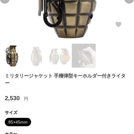
Previous slide
Ne
ミリタリージャケット 手榴弾型キーホルダー付きライタ
ー
2,530
円
サイズ
85×45mm