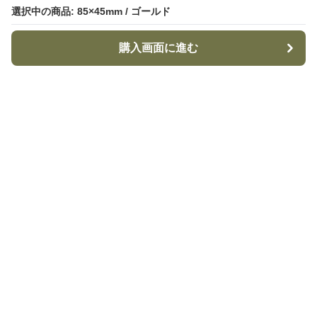
選択中の商品: 85×45mm / ゴールド
選択中の商品: 85×45mm / ゴールド
購入画面に進む
購入画面に進む
TacticalStyle
について
利用規約
プライバシー