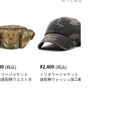
もっと見る
00
¥
2,400
¥
2,080
(税込)
(税込)
(税込)
タリージャケット
ミリタリージャケット
ミリタリージャケット
能迷彩柄ウエストポ
迷彩柄ウォッシュ加工帽
迷彩柄ナップサック巾着
戦術仕様
子
型リュック