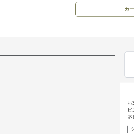
カー
お
ビ
応