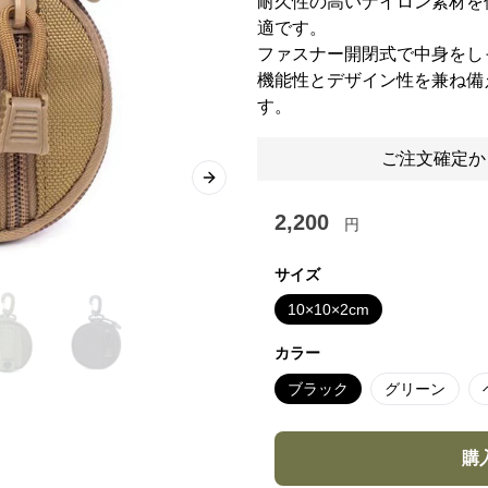
耐久性の高いナイロン素材を
適です。
ファスナー開閉式で中身をし
機能性とデザイン性を兼ね備
す。
ご注文確定か
Next slide
2,200
円
サイズ
10×10×2cm
カラー
ブラック
グリーン
購