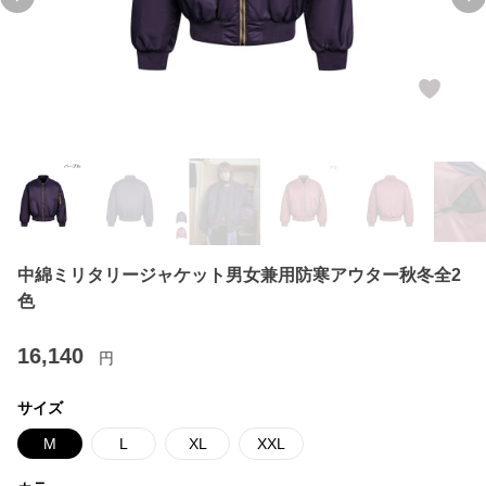
Previous slide
Ne
中綿ミリタリージャケット男女兼用防寒アウター秋冬全2
色
16,140
円
サイズ
M
L
XL
XXL