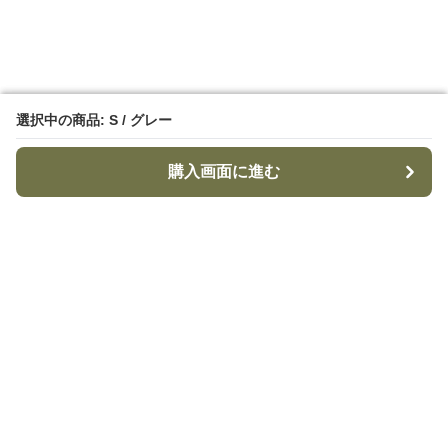
選択中の商品: S / グレー
選択中の商品: S / グレー
購入画面に進む
購入画面に進む
TacticalStyle
について