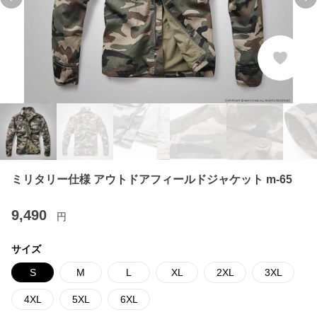
Previous slide
Ne
ミリタリー仕様 アウトドアフィールドジャケット m-65
9,490
円
サイズ
S
M
L
XL
2XL
3XL
4XL
5XL
6XL