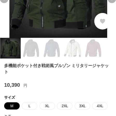
Previous slide
Ne
多機能ポケット付き戦術風ブルゾン ミリタリージャケッ
ト
10,390
円
サイズ
M
L
XL
2XL
3XL
4XL