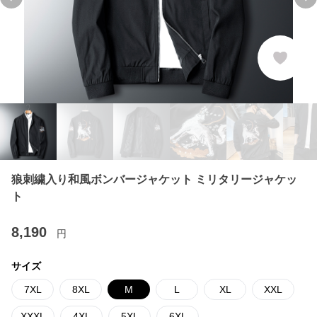
Previous slide
Ne
狼刺繍入り和風ボンバージャケット ミリタリージャケッ
ト
8,190
円
サイズ
7XL
8XL
M
L
XL
XXL
XXXL
4XL
5XL
6XL