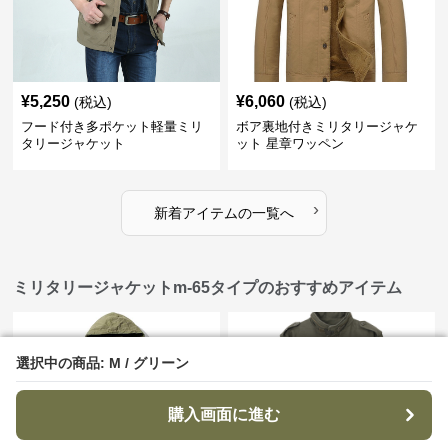
¥
5,250
¥
6,060
(税込)
(税込)
フード付き多ポケット軽量ミリ
ボア裏地付きミリタリージャケ
タリージャケット
ット 星章ワッペン
›
新着アイテムの一覧へ
ミリタリージャケットm-65タイプのおすすめアイテム
選択中の商品: M / グリーン
選択中の商品: M / グリーン
購入画面に進む
購入画面に進む