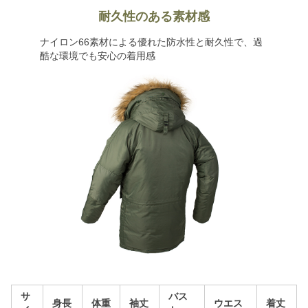
耐久性のある素材感
ナイロン66素材による優れた防水性と耐久性で、過
酷な環境でも安心の着用感
サ
バス
身長
体重
袖丈
ウエス
着丈