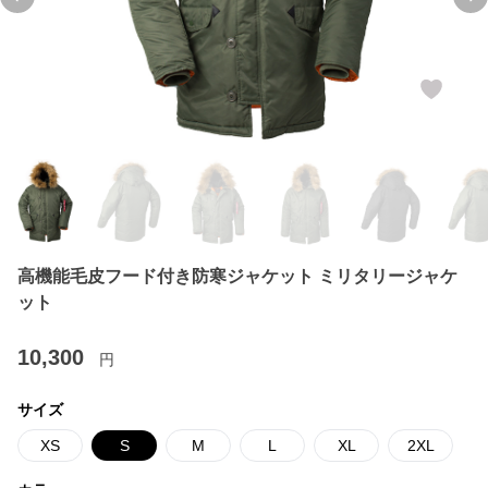
Previous slide
Ne
高機能毛皮フード付き防寒ジャケット ミリタリージャケ
ット
10,300
円
サイズ
XS
S
M
L
XL
2XL