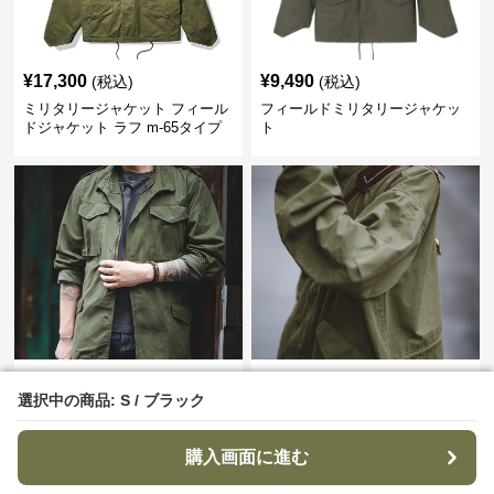
¥
17,300
¥
9,490
(税込)
(税込)
ミリタリージャケット フィール
フィールドミリタリージャケッ
ドジャケット ラフ m-65タイプ
ト
¥
9,890
¥
11,600
(税込)
(税込)
選択中の商品: S / ブラック
選択中の商品: S / ブラック
ヴィンテージミリタリーフィー
ミリタリージャケット ビンテー
ルドジャケット ミリタリージャ
ジミリタリーフィールドジャケ
ケット
ット
購入画面に進む
購入画面に進む