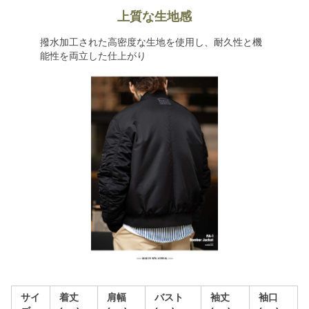
上質な生地感
撥水加工された高密度な生地を使用し、耐久性と機
能性を両立した仕上がり
サイ
着丈
肩幅
バスト
袖丈
袖口