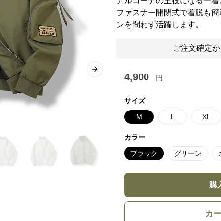
アルコーデの主役になる一着
ファスナー開閉式で着脱も簡
ンを問わず活躍します。
ご注文確定か
Next slide
4,900
円
サイズ
M
L
XL
カラー
ブラック
グリーン
購
カー