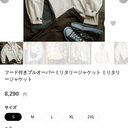
Previous slide
Ne
フード付きプルオーバーミリタリージャケット ミリタリ
ージャケット
8,290
円
サイズ
S
M
L
XL
2XL