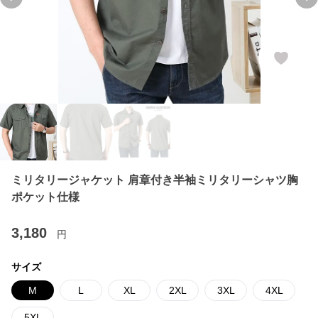
Previous slide
Ne
ミリタリージャケット 肩章付き半袖ミリタリーシャツ胸
ポケット仕様
3,180
円
サイズ
M
L
XL
2XL
3XL
4XL
5XL