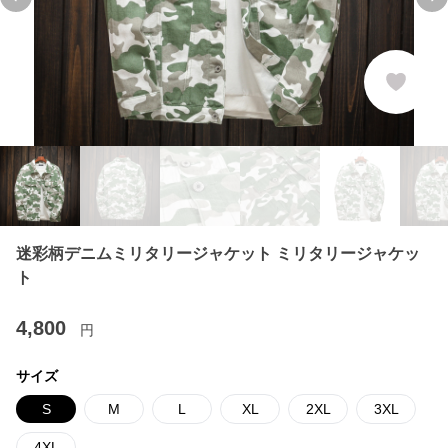
Previous slide
Ne
迷彩柄デニムミリタリージャケット ミリタリージャケッ
ト
4,800
円
サイズ
S
M
L
XL
2XL
3XL
4XL