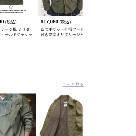
90
¥
17,080
¥
10,100
(税込)
(税込)
(税込)
ンテージ風 ミリタ
四つポケット仕様フード
ミリタリーテイスト フ
フィールドジャケッ
付き防寒ミリタリージャ
ィールドジャケット
ケット
もっと見る