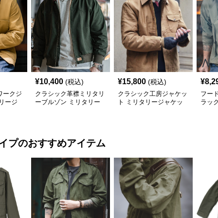
¥
10,400
¥
15,800
¥
8,2
(税込)
(税込)
ワークジ
クラシック革襟ミリタリ
クラシック工房ジャケッ
フー
リージ
ーブルゾン ミリタリー
ト ミリタリージャケッ
ラッ
ジャケット
ト
タリ
タイプ
のおすすめアイテム