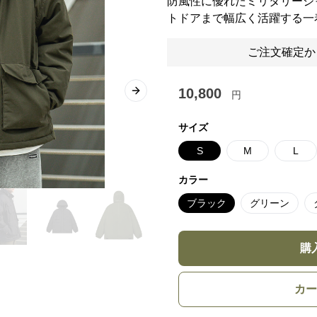
防風性に優れたミリタリージ
トドアまで幅広く活躍する一
ご注文確定か
10,800
円
Next slide
サイズ
S
M
L
カラー
ブラック
グリーン
購
カー