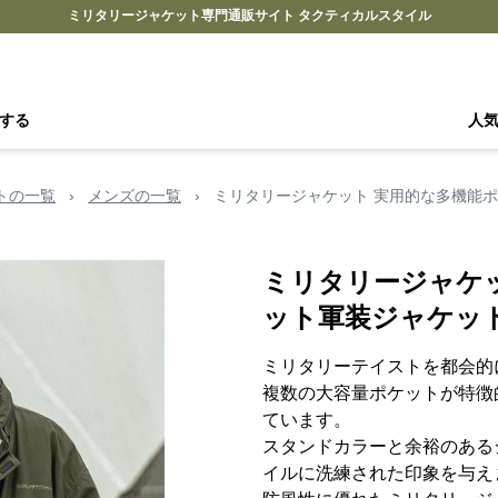
ミリタリージャケット専門通販サイト タクティカルスタイル
する
人
トの一覧
›
メンズの一覧
›
ミリタリージャケット 実用的な多機能
ミリタリージャケ
ット軍装ジャケッ
ミリタリーテイストを都会的
複数の大容量ポケットが特徴
ています。
スタンドカラーと余裕のある
イルに洗練された印象を与え