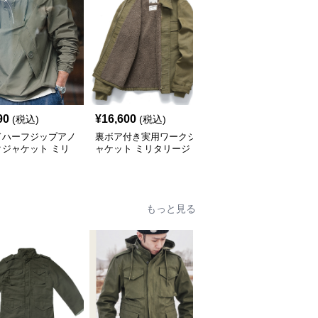
90
¥
16,600
¥
7,690
(税込)
(税込)
(税込)
ドハーフジップアノ
裏ボア付き実用ワークジ
米軍仕様フライトジャケ
クジャケット ミリ
ャケット ミリタリージ
ット CWU-45P ミリタ
ージャケット
ャケット
リージャケット
もっと見る