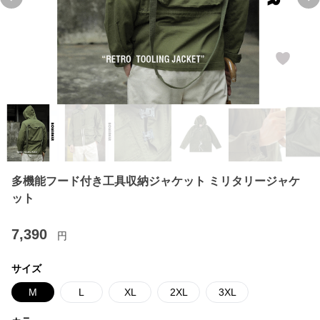
Previous slide
Ne
多機能フード付き工具収納ジャケット ミリタリージャケ
ット
7,390
円
サイズ
M
L
XL
2XL
3XL