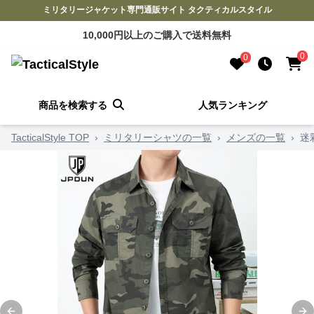
ミリタリージャケット専門通販サイト タクティカルスタイル
10,000円以上のご購入で送料無料
0
0
商品を検索する
人気ランキング
TacticalStyle TOP
›
ミリタリーシャツの一覧
›
メンズの一覧
›
迷