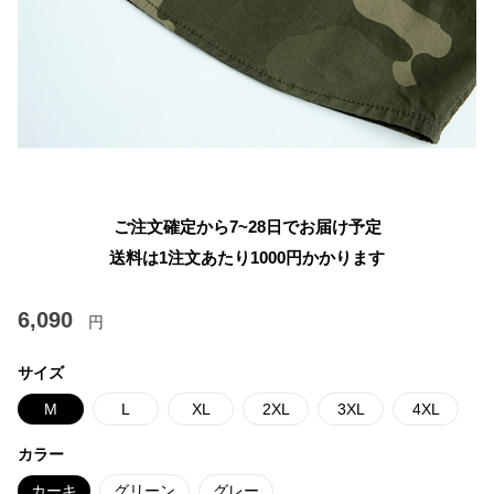
ご注文確定から7~28日でお届け予定
送料は1注文あたり
1000
円かかります
6,090
円
サイズ
M
L
XL
2XL
3XL
4XL
カラー
カーキ
グリーン
グレー