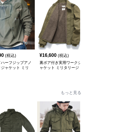
90
¥
16,600
¥
7,690
(税込)
(税込)
(税込)
ドハーフジップアノ
裏ボア付き実用ワークジ
米軍仕様フライトジャケ
クジャケット ミリ
ャケット ミリタリージ
ット CWU-45P ミリタ
ージャケット
ャケット
リージャケット
もっと見る