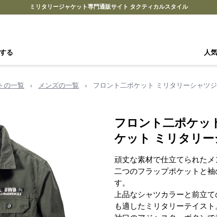
ミリタリージャケット専門通販サイト タクティカルスタイル
する
人
トの一覧
›
メンズの一覧
›
フロント二ポケット ミリタリーシャツジ
フロント二ポケッ
ケット ミリタリ
頑丈な素材で仕立てられたメ
二つのフラップポケットと袖
す。
上品なシャツカラーと前立て
も適したミリタリーテイスト