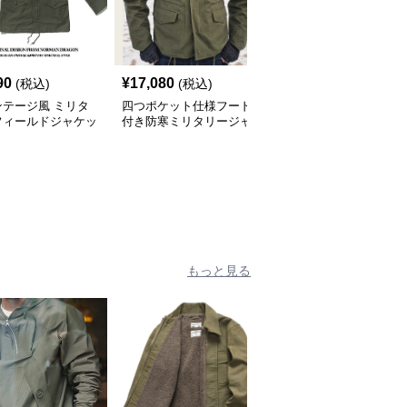
90
¥
17,080
¥
10,100
(税込)
(税込)
(税込)
ンテージ風 ミリタ
四つポケット仕様フード
ミリタリーテイスト フ
フィールドジャケッ
付き防寒ミリタリージャ
ィールドジャケット
ケット
もっと見る