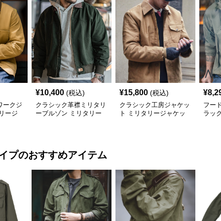
¥
10,400
¥
15,800
¥
8,2
(税込)
(税込)
ワークジ
クラシック革襟ミリタリ
クラシック工房ジャケッ
フー
リージ
ーブルゾン ミリタリー
ト ミリタリージャケッ
ラッ
ジャケット
ト
タリ
タイプ
のおすすめアイテム