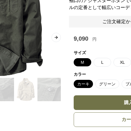
袖口のアジャスターボタンで
ルの定番として幅広いコーデ
ご注文確定か
9,090
円
Next slide
サイズ
M
L
XL
カラー
カーキ
グリーン
ブ
購
カー