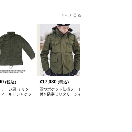
もっと見る
90
¥
17,080
¥
10,100
(税込)
(税込)
(税込)
ンテージ風 ミリタ
四つポケット仕様フード
ミリタリーテイスト フ
フィールドジャケッ
付き防寒ミリタリージャ
ィールドジャケット
ケット