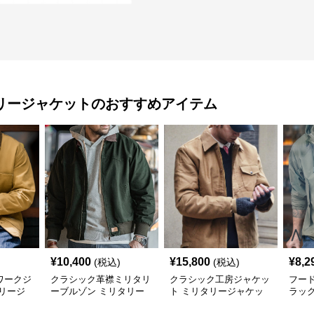
リージャケット
のおすすめアイテム
¥
10,400
¥
15,800
¥
8,2
(税込)
(税込)
ワークジ
クラシック革襟ミリタリ
クラシック工房ジャケッ
フー
リージ
ーブルゾン ミリタリー
ト ミリタリージャケッ
ラッ
ジャケット
ト
タリ