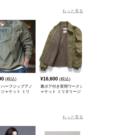
もっと見る
90
¥
16,600
¥
7,690
(税込)
(税込)
(税込)
ドハーフジップアノ
裏ボア付き実用ワークジ
米軍仕様フライトジャケ
クジャケット ミリ
ャケット ミリタリージ
ット CWU-45P ミリタ
ージャケット
ャケット
リージャケット
もっと見る