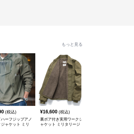
もっと見る
90
¥
16,600
¥
7,690
(税込)
(税込)
(税込)
ドハーフジップアノ
裏ボア付き実用ワークジ
米軍仕様フライトジャケ
クジャケット ミリ
ャケット ミリタリージ
ット CWU-45P ミリタ
ージャケット
ャケット
リージャケット