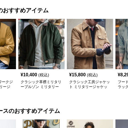
のおすすめアイテム
¥
10,400
¥
15,800
¥
8,2
(税込)
(税込)
ワークジ
クラシック革襟ミリタリ
クラシック工房ジャケッ
フー
リージ
ーブルゾン ミリタリー
ト ミリタリージャケッ
ラッ
ジャケット
ト
タリ
ース
のおすすめアイテム