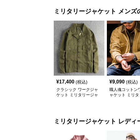
ミリタリージャケット
メンズ
¥
17,400
¥
9,090
(税込)
(税込)
クラシック ワークジャ
職人魂コットン
ケット ミリタリージャ
ャケット ミリタ
ケット
ャケット
ミリタリージャケット
レディ