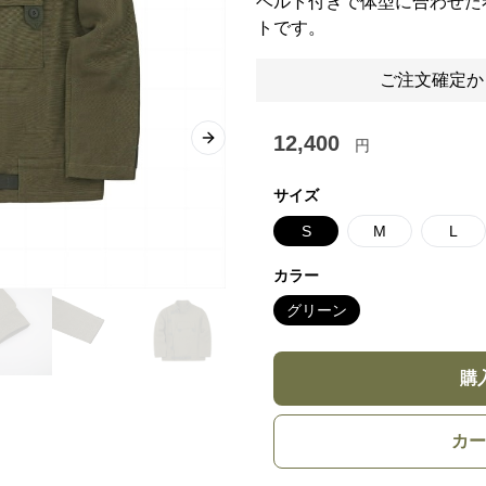
ベルト付きで体型に合わせた
トです。
ご注文確定か
12,400
円
Next slide
サイズ
S
M
L
カラー
グリーン
購
カー