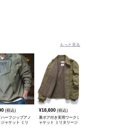
ケット
もっと見る
90
¥
16,600
¥
7,690
(税込)
(税込)
(税込)
ドハーフジップアノ
裏ボア付き実用ワークジ
米軍仕様フライトジャケ
クジャケット ミリ
ャケット ミリタリージ
ット CWU-45P ミリタ
ージャケット
ャケット
リージャケット