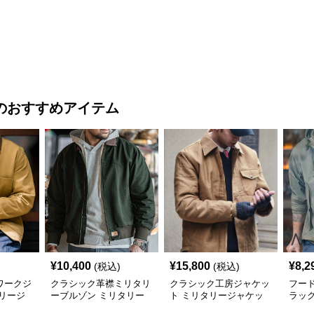
ミリタリージャケット
ィールドジャケット
ト
のおすすめアイテム
¥
10,400
¥
15,800
¥
8,2
(税込)
(税込)
ワークジ
クラシック革襟ミリタリ
クラシック工房ジャケッ
フー
リージ
ーブルゾン ミリタリー
ト ミリタリージャケッ
ラッ
ジャケット
ト
タリ