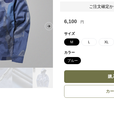
ご注文確定か
6,100
円
Next slide
サイズ
M
L
XL
カラー
ブルー
購
カー