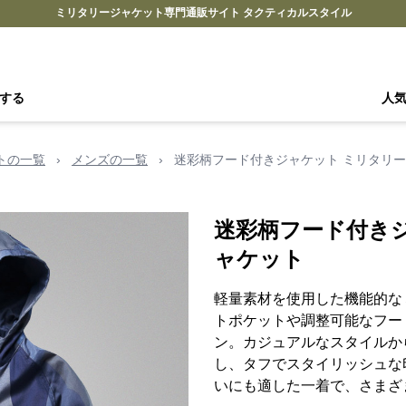
ミリタリージャケット専門通販サイト タクティカルスタイル
する
人
トの一覧
›
メンズの一覧
›
迷彩柄フード付きジャケット ミリタリ
迷彩柄フード付き
ャケット
軽量素材を使用した機能的な
トポケットや調整可能なフー
ン。カジュアルなスタイルか
し、タフでスタイリッシュな
いにも適した一着で、さまざ