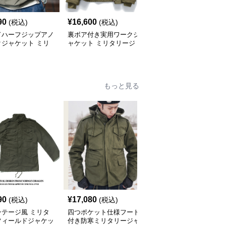
90
¥
16,600
¥
7,690
(税込)
(税込)
(税込)
ドハーフジップアノ
裏ボア付き実用ワークジ
米軍仕様フライトジャケ
クジャケット ミリ
ャケット ミリタリージ
ット CWU-45P ミリタ
ージャケット
ャケット
リージャケット
もっと見る
90
¥
17,080
¥
10,100
(税込)
(税込)
(税込)
ンテージ風 ミリタ
四つポケット仕様フード
ミリタリーテイスト フ
フィールドジャケッ
付き防寒ミリタリージャ
ィールドジャケット