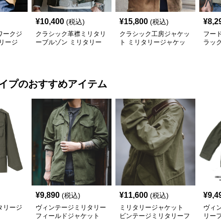
¥
10,400
¥
15,800
¥
8,2
(税込)
(税込)
ワークジ
クラシック革襟ミリタリ
クラシック工房ジャケッ
フー
リージ
ーブルゾン ミリタリー
ト ミリタリージャケッ
ラッ
ジャケット
ト
タリ
タイプ
のおすすめアイテム
¥
9,890
¥
11,600
¥
9,4
(税込)
(税込)
タリージ
ヴィンテージミリタリー
ミリタリージャケット
ヴィ
フィールドジャケット
ビンテージミリタリーフ
リー