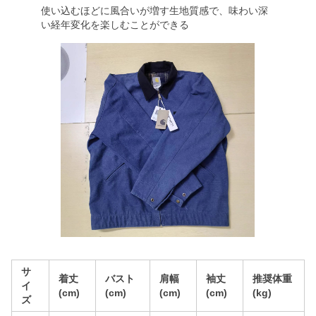
使い込むほどに風合いが増す生地質感で、味わい深
い経年変化を楽しむことができる
サ
着丈
バスト
肩幅
袖丈
推奨体重
イ
(cm)
(cm)
(cm)
(cm)
(kg)
ズ