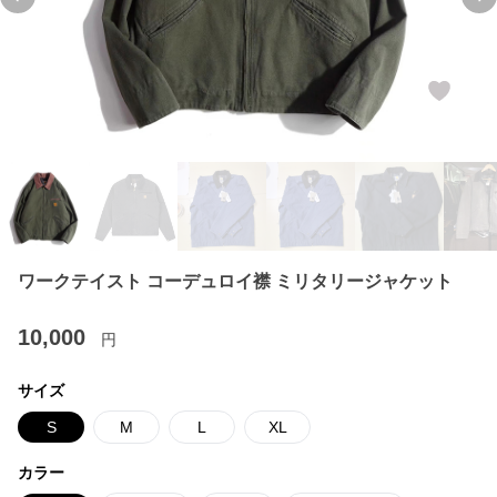
Previous slide
Ne
ワークテイスト コーデュロイ襟 ミリタリージャケット
10,000
円
サイズ
S
M
L
XL
カラー