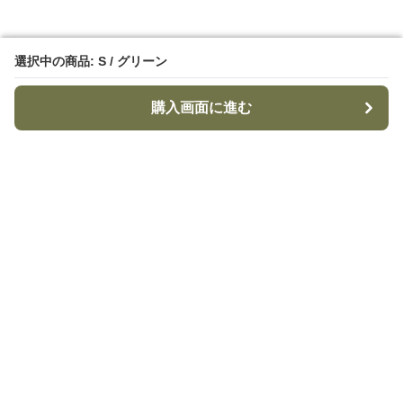
選択中の商品: S / グリーン
選択中の商品: S / グリーン
購入画面に進む
購入画面に進む
TacticalStyle
について
利用規約