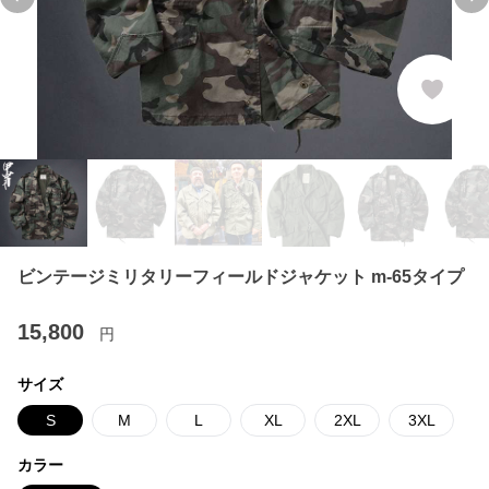
Previous slide
Ne
ビンテージミリタリーフィールドジャケット m-65タイプ
15,800
円
サイズ
S
M
L
XL
2XL
3XL
カラー