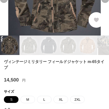
Previous slide
Ne
ヴィンテージミリタリー フィールドジャケット m-65タイ
プ
14,500
円
サイズ
S
M
L
XL
2XL