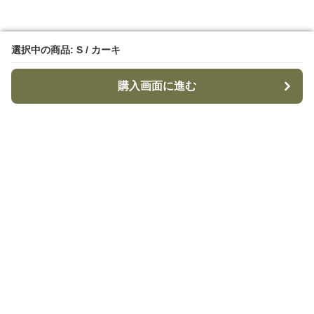
選択中の商品: S / カーキ
選択中の商品: S / カーキ
購入画面に進む
購入画面に進む
TacticalStyle
について