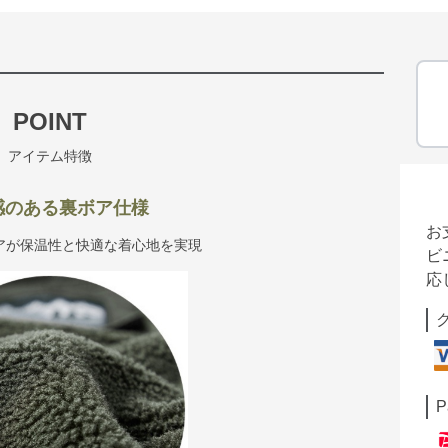
POINT
アイテム特徴
感のある裏ボア仕様
お
アが保温性と快適な着心地を実現
ビ
応
P