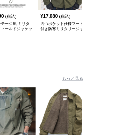
90
¥
17,080
¥
10,100
(税込)
(税込)
(税込)
ンテージ風 ミリタ
四つポケット仕様フード
ミリタリーテイスト フ
フィールドジャケッ
付き防寒ミリタリージャ
ィールドジャケット
ケット
もっと見る