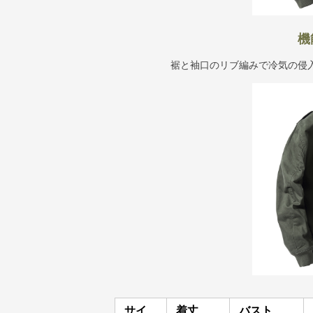
機
裾と袖口のリブ編みで冷気の侵
サイ
着丈
バスト