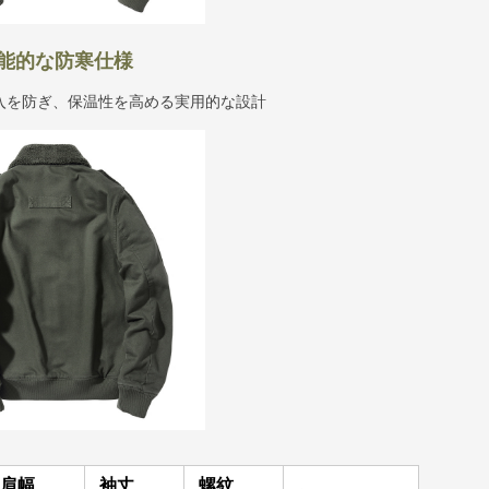
能的な防寒仕様
入を防ぎ、保温性を高める実用的な設計
肩幅
袖丈
螺紋