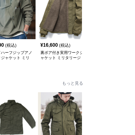
90
¥
16,600
¥
7,690
(税込)
(税込)
(税込)
ドハーフジップアノ
裏ボア付き実用ワークジ
米軍仕様フライトジャケ
クジャケット ミリ
ャケット ミリタリージ
ット CWU-45P ミリタ
ージャケット
ャケット
リージャケット
もっと見る