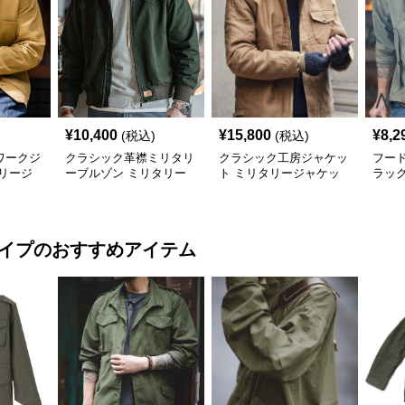
¥
10,400
¥
15,800
¥
8,2
(税込)
(税込)
ワークジ
クラシック革襟ミリタリ
クラシック工房ジャケッ
フー
リージ
ーブルゾン ミリタリー
ト ミリタリージャケッ
ラッ
ジャケット
ト
タリ
タイプ
のおすすめアイテム