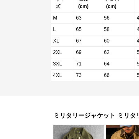
ズ
(cm)
(cm)
M
63
56
L
65
58
XL
67
60
2XL
69
62
3XL
71
64
4XL
73
66
ミリタリージャケット
ミリタ