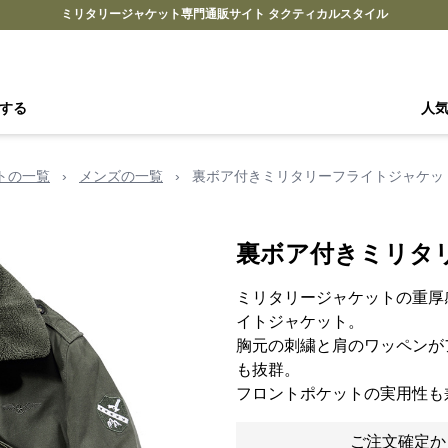
ミリタリージャケット専門通販サイト タクティカルスタイル
する
人
トの一覧
›
メンズの一覧
›
裏ボア付きミリタリーフライトジャケッ
裏ボア付きミリタ
ミリタリージャケットの重厚
イトジャケット。
胸元の刺繍と肩のワッペンが
も抜群。
フロントポケットの実用性も
ご注文確定か