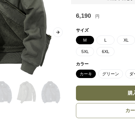
6,190
円
サイズ
Next slide
M
L
XL
5XL
6XL
カラー
カーキ
グリーン
ダ
購
カー