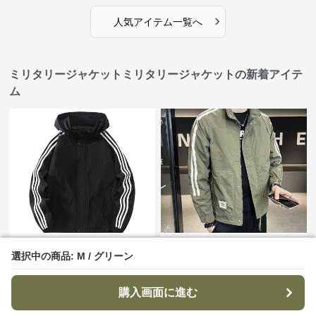
›
人気アイテム一覧へ
ミリタリージャケットミリタリージャケットの新着アイテ
ム
¥
4,340
¥
5,630
(税込)
(税込)
選択中の商品: M / グリーン
選択中の商品: M / グリーン
フード付きサイドライン入りミ
袖ライン入りスタンドカラーミ
リタリージャケット
リタリージャケット
購入画面に進む
購入画面に進む