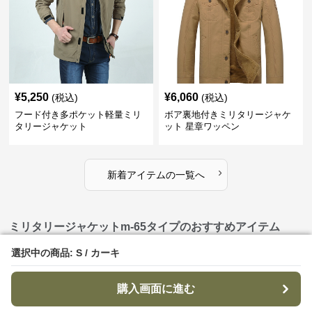
¥
5,250
¥
6,060
(税込)
(税込)
フード付き多ポケット軽量ミリ
ボア裏地付きミリタリージャケ
タリージャケット
ット 星章ワッペン
›
新着アイテムの一覧へ
ミリタリージャケットm-65タイプのおすすめアイテム
選択中の商品: S / カーキ
選択中の商品: S / カーキ
購入画面に進む
購入画面に進む