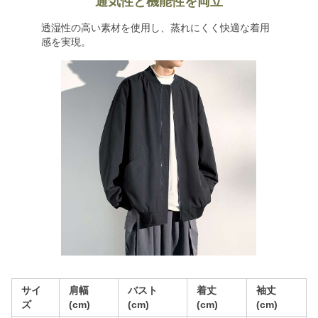
通気性と機能性を両立
透湿性の高い素材を使用し、蒸れにくく快適な着用
感を実現。
サイ
肩幅
バスト
着丈
袖丈
ズ
(cm)
(cm)
(cm)
(cm)