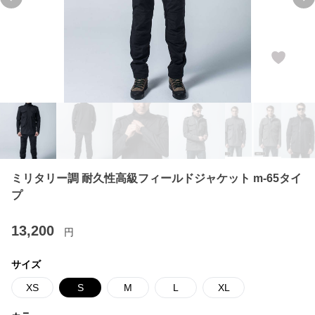
Previous slide
Ne
ミリタリー調 耐久性高級フィールドジャケット m-65タイ
プ
13,200
円
サイズ
XS
S
M
L
XL