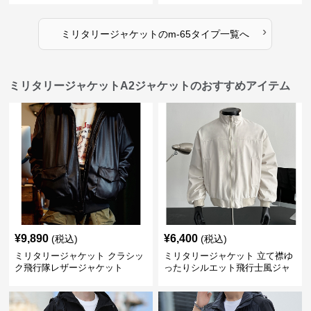
›
ミリタリージャケット
の
m-65タイプ
一覧へ
ミリタリージャケットA2ジャケットのおすすめアイテム
¥
9,890
¥
6,400
(税込)
(税込)
ミリタリージャケット クラシッ
ミリタリージャケット 立て襟ゆ
ク飛行隊レザージャケット
ったりシルエット飛行士風ジャ
ケット