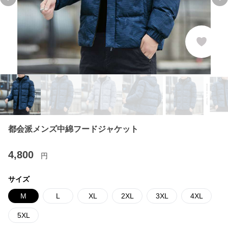
Previous slide
Ne
都会派メンズ中綿フードジャケット
4,800
円
サイズ
M
L
XL
2XL
3XL
4XL
5XL