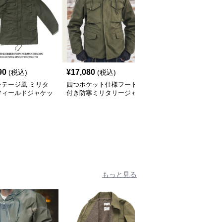
90
¥
17,080
¥
10,100
(税込)
(税込)
(税込)
ンテージ風 ミリタ
四つポケット仕様フード
ミリタリーテイスト フ
フィールドジャケッ
付き防寒ミリタリージャ
ィールドジャケット
ケット
もっと見る