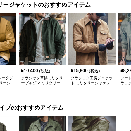
リージャケット
のおすすめアイテム
¥
10,400
¥
15,800
¥
8,2
(税込)
(税込)
ワークジ
クラシック革襟ミリタリ
クラシック工房ジャケッ
フー
リージ
ーブルゾン ミリタリー
ト ミリタリージャケッ
ラッ
ジャケット
ト
タリ
タイプ
のおすすめアイテム