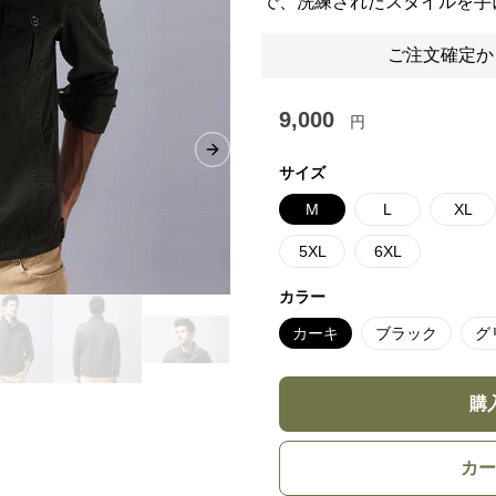
で、洗練されたスタイルを手
ご注文確定か
9,000
円
Next slide
サイズ
M
L
XL
5XL
6XL
カラー
カーキ
ブラック
グ
購
カー