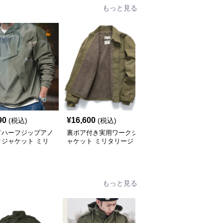
もっと見る
90
¥
16,600
¥
7,690
(税込)
(税込)
(税込)
ドハーフジップアノ
裏ボア付き実用ワークジ
米軍仕様フライトジャケ
クジャケット ミリ
ャケット ミリタリージ
ット CWU-45P ミリタ
ージャケット
ャケット
リージャケット
もっと見る