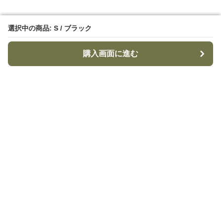
選択中の商品: S / ブラック
選択中の商品: S / ブラック
購入画面に進む
購入画面に進む
TacticalStyle
について
利用規約