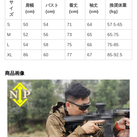
サ
肩幅
バスト
着丈
袖丈
推奨体重
イ
(cm)
(cm)
(cm)
(cm)
(kg)
ズ
S
50
54
71
64
57.5-65
M
52
56
73
65
65-75
L
54
58
75
66
75-85
XL
86
60
77
67
85-92.5
商品画像