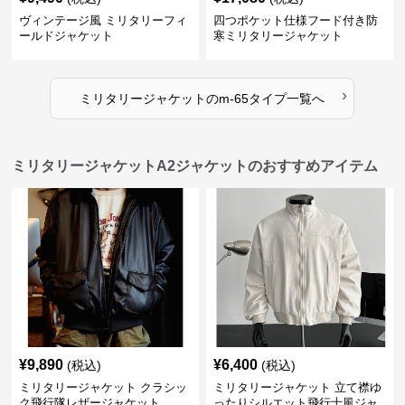
ヴィンテージ風 ミリタリーフィ
四つポケット仕様フード付き防
ールドジャケット
寒ミリタリージャケット
›
ミリタリージャケット
の
m-65タイプ
一覧へ
ミリタリージャケットA2ジャケットのおすすめアイテム
¥
9,890
¥
6,400
(税込)
(税込)
ミリタリージャケット クラシッ
ミリタリージャケット 立て襟ゆ
ク飛行隊レザージャケット
ったりシルエット飛行士風ジャ