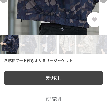
Previous slide
Ne
迷彩柄フード付きミリタリージャケット
売り切れ
商品説明