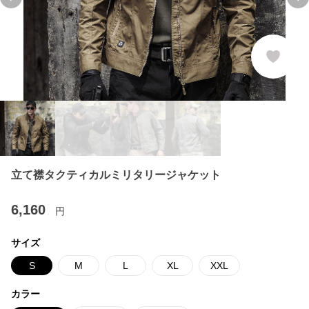
Previous slide
Ne
立て襟タクティカルミリタリージャケット
6,160
円
サイズ
S
M
L
XL
XXL
カラー