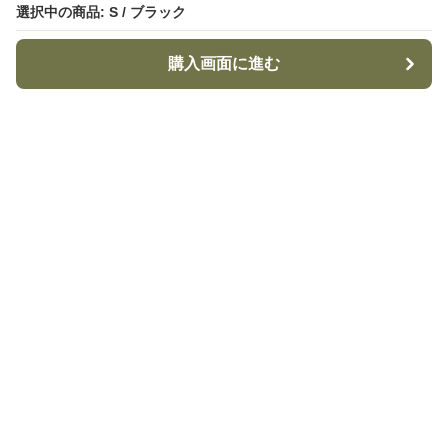
選択中の商品: S / ブラック
選択中の商品: S / ブラック
購入画面に進む
購入画面に進む
TacticalStyle
について
利用規約
プライバシー