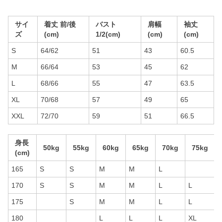
サイ
着丈 前/後
バスト
肩幅
袖丈
ズ
(cm)
1/2(cm)
(cm)
(cm)
S
64/62
51
43
60.5
M
66/64
53
45
62
L
68/66
55
47
63.5
XL
70/68
57
49
65
XXL
72/70
59
51
66.5
身長
50kg
55kg
60kg
65kg
70kg
75kg
(cm)
165
S
S
M
M
L
170
S
S
M
M
L
L
175
S
M
M
L
L
180
L
L
L
XL