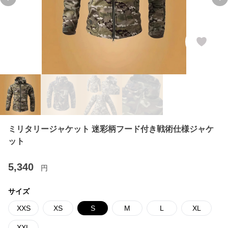
Previous slide
Ne
ミリタリージャケット 迷彩柄フード付き戦術仕様ジャケ
ット
5,340
円
サイズ
XXS
XS
S
M
L
XL
XXL