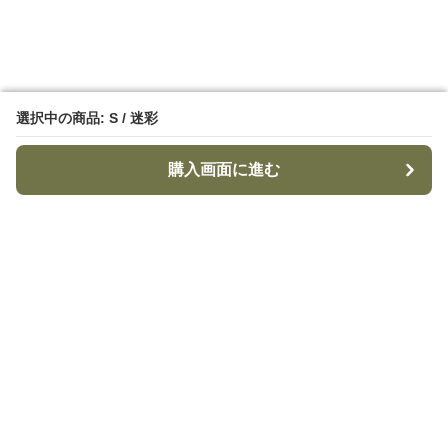
選択中の商品: S / 迷彩
選択中の商品: S / 迷彩
購入画面に進む
購入画面に進む
TacticalStyle
について