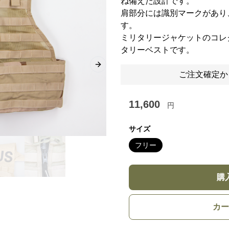
ね備えた設計です。
肩部分には識別マークがあり
す。
ミリタリージャケットのコレ
タリーベストです。
Next slide
ご注文確定か
11,600
円
サイズ
フリー
購
カー