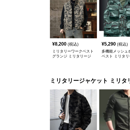
¥
8,200
¥
5,290
(税込)
(税込)
ミリタリーワークベスト
多機能メッシュ
グランジ ミリタリージ
ベスト ミリタリ
ャケット
ケット
ミリタリージャケット
ミリタ