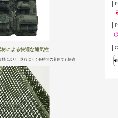
P
P
G
素材による快適な通気性
素材により、蒸れにくく長時間の着用でも快適