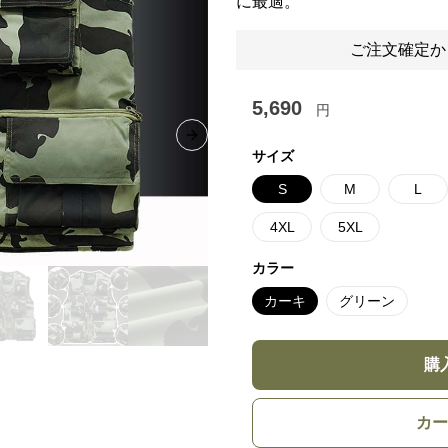
に最適。
ご注文確定か
5,690
円
Next slide
サイズ
S
M
L
4XL
5XL
カラー
カーキ
グリーン
購
カー