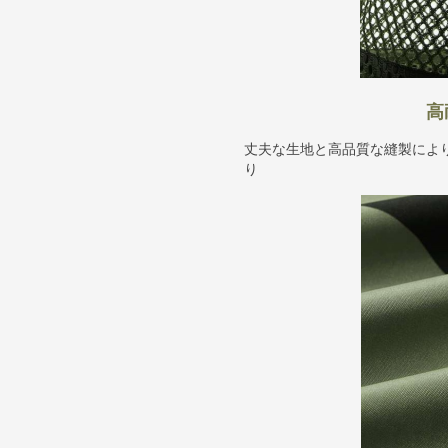
高
丈夫な生地と高品質な縫製によ
り