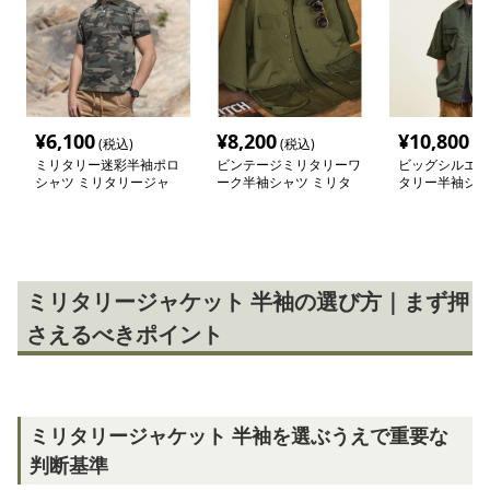
¥
6,100
¥
8,200
¥
10,800
(税込)
(税込)
(税
ミリタリー迷彩半袖ポロ
ビンテージミリタリーワ
ビッグシルエッ
シャツ ミリタリージャ
ーク半袖シャツ ミリタ
タリー半袖シャ
ケット
リージャケット
タリージャケッ
ミリタリージャケット 半袖の選び方｜まず押
さえるべきポイント
ミリタリージャケット 半袖を選ぶうえで重要な
判断基準