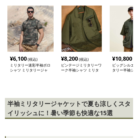
¥
6,100
¥
8,200
¥
10,800
(税込)
(税込)
(税
ミリタリー迷彩半袖ポロ
ビンテージミリタリーワ
ビッグシルエッ
シャツ ミリタリージャ
ーク半袖シャツ ミリタ
タリー半袖シャ
ケット
リージャケット
タリージャケッ
半袖ミリタリージャケットで夏も涼しくスタ
イリッシュに！暑い季節も快適な15選