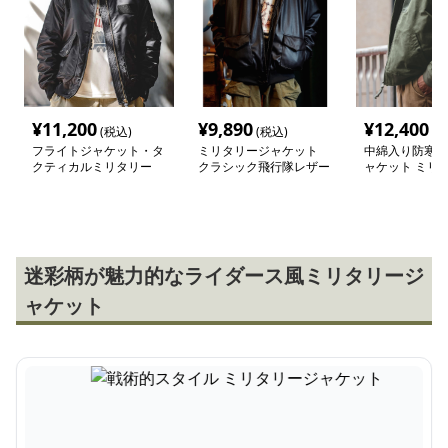
¥
11,200
¥
9,890
¥
12,400
(税込)
(税込)
(税
フライトジャケット・タ
ミリタリージャケット
中綿入り防寒フ
クティカルミリタリー
クラシック飛行隊レザー
ャケット ミリ
CWU-45/P ミリタリージ
ジャケット
ャケット
ャケット
迷彩柄が魅力的なライダース風ミリタリージ
ャケット