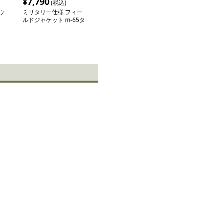
¥
7,790
(税込)
ウ
ミリタリー仕様 フィー
ルドジャケット m-65タ
プ
イプ
ン